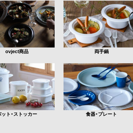
ovject商品
両手鍋
バット・ストッカー
食器・プレート