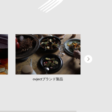
ovjectブランド製品
揃えて嬉し