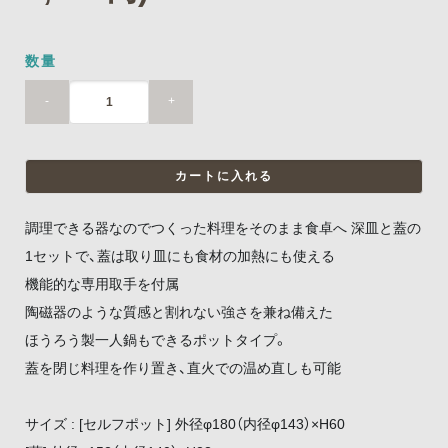
数量
-
+
調理できる器なのでつくった料理をそのまま食卓へ 深皿と蓋の
1セットで、蓋は取り皿にも食材の加熱にも使える
機能的な専用取手を付属
陶磁器のような質感と割れない強さを兼ね備えた
ほうろう製一人鍋もできるポットタイプ。
蓋を閉じ料理を作り置き、直火での温め直しも可能
サイズ : [セルフポット] 外径φ180（内径φ143）×H60