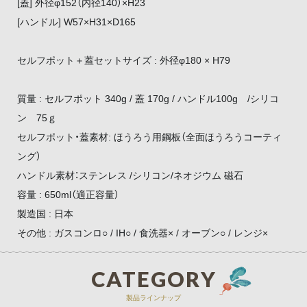
[蓋] 外径φ152（内径140）×H23
[ハンドル] W57×H31×D165
セルフポット＋蓋セットサイズ : 外径φ180 × H79
質量 : セルフポット 340g / 蓋 170g / ハンドル100g /シリコ
ン 75ｇ
セルフポット・蓋素材: ほうろう用鋼板（全面ほうろうコーティ
ング）
ハンドル素材：ステンレス /シリコン/ネオジウム 磁石
容量 : 650ml（適正容量）
製造国 : 日本
その他 : ガスコンロ○ / IH○ / 食洗器× / オーブン○ / レンジ×
CATEGORY
製品ラインナップ