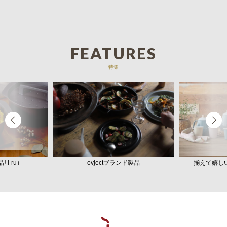
FEATURES
特集
i-ru」
ovjectブランド製品
揃えて嬉し