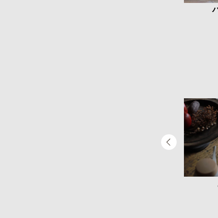
品
南部鉄器加工製品「i-ru」