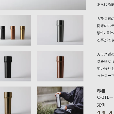
あらゆる
ガラス質
従来のス
酸性、果汁
る事がで
ガラス質
味を損なう
匂い移り
ったスー
型番
O-BTLー
定価
11,