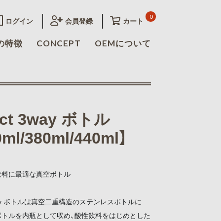
0
ログイン
会員登録
カート
の特徴
CONCEPT
OEMについて
ect 3way ボトル
0ml/380ml/440ml】
飲料に最適な真空ボトル
t3way ボトルは真空二重構造のステンレスボトルに
ボトルを内瓶として収め、酸性飲料をはじめとした