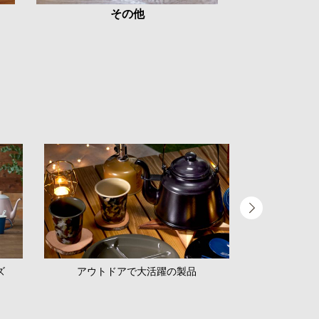
その他
ズ
アウトドアで大活躍の製品
南部鉄