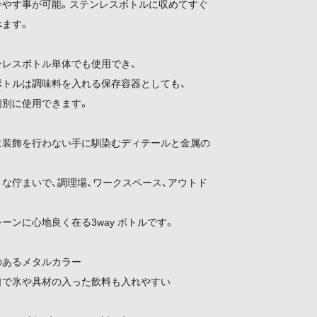
冷やす事が可能。ステンレスボトルに収めてすぐ
べます。
ンレスボトル単体でも使用でき、
ボトルは調味料を入れる保存容器としても、
個別に使用できます。
に装飾を行わない手に馴染むディテールと金属の
な佇まいで、調理場、ワークスペース、アウトド
ーンに心地良く在る3way ボトルです。
のあるメタルカラー
口で氷や具材の入った飲料も入れやすい