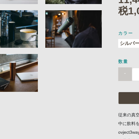
税1,
カラー
数量
-
従来の真
中に飲料
ovject