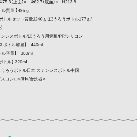
Φ75.3（上面）× Φ62.7（底面）× H213.8
トル質量 】495 g
ボトルセット質量】240ｇ（ほうろうボトル177ｇ/
）
テンレスボトル/ほうろう用鋼板/PP/シリコン
スボトル容量】 440ml
ボトル容量】 380ml
トル】 320ml
ほうろうボトル日本 ステンレスボトル中国
スコンロ×/IH×/食洗器×